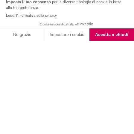
Nutrition & Sante' Italia Spa
via Gioacchino Rossini 1/A
20045 Lainate (MI)
Servizio consumatori:
800-018124
Contatti
ORDINI TELEFONICI
800-018124
PRODOTTI