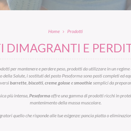
Home
Prodotti
 DIMAGRANTI E PERDIT
otti per mantenere e perdere peso, prodotti da utilizzare in un regime 
ella Salute, i sostituti del pasto Pesoforma sono pasti completi ed equil
iversi
barrette
,
biscotti
,
creme golose
e
smoothie
semplici da preparar
sica più intensa,
Pesoforma
offre una gamma di prodotti ricchi in prot
mantenimento della massa muscolare.
egratori quello che risponde alle tue esigenze: pancia piatta o eliminazion