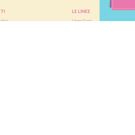
TI
LE LINEE
utivi
Linea Gusto
Linea Nature
oteici
Linea Performa
Linea Extra Protein
 e dolcificanti
IETA
SHOP
mme
Ordinare Pesoforma online
tività Sportiva
Pagamenti
antenimento
Assistenza ordini online
granti
à
|
P.IVA IT02787970124
|
Nutrition & Santé Italia S.p.A. a socio unico, soggetta a dir