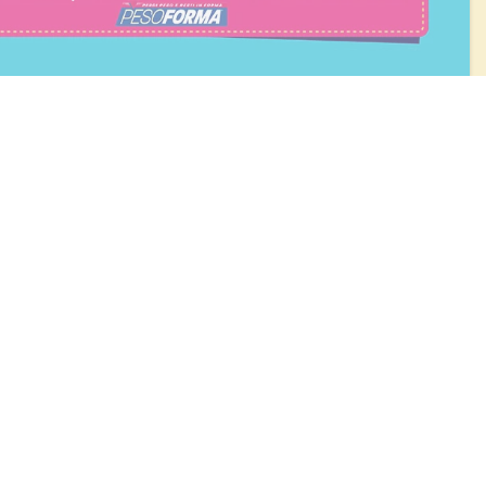
BLOG
Diete e benessere
Focus prodotti
Ricette light
Fitness
Eventi e concorsi Pesoforma
CALCOLO BMI
L'ESPERTO RISPONDE
FAQ
ezione e coordinamento di Nardobel SAS
|
Made with passion by:
Sdm