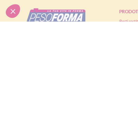
PRODOT
Pasti sostit
Pasti salati
Nutrition & Sante' Italia Spa
Alimenti pr
via Gioacchino Rossini 1/A
20045 Lainate (MI)
Snack
Integratori
Servizio consumatori:
Offerte
800-018124
Contatti
PIANI D
Dieta ma
Diete & At
ORDINI TELEFONICI
Diete di m
Diete dima
800-018124
® Pesoforma
|
Legal and privacy
|
Cookie policy
|
Accessibilit