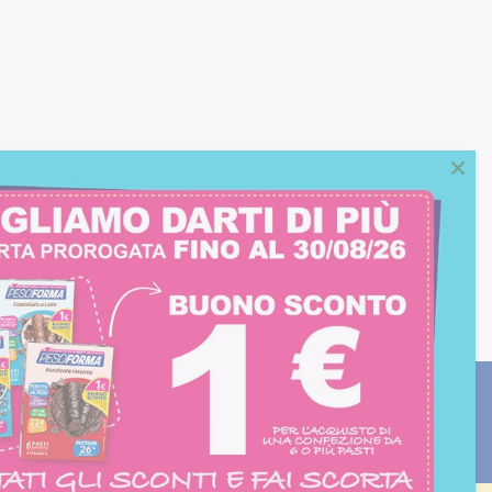
consento all'iscrizione
trition et Santé