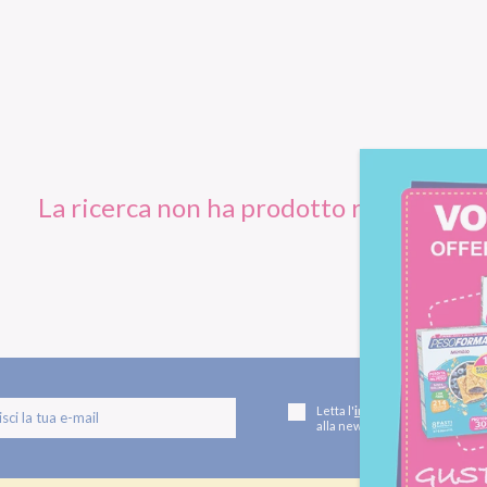
La ricerca non ha prodotto risultati.
Letta l'
informativa privacy
, ac
alla newsletter periodica di Nu