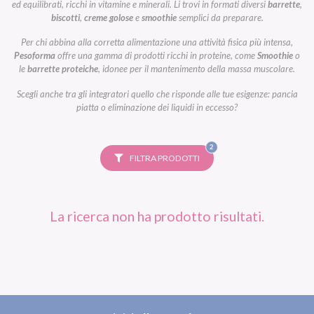
ed equilibrati, ricchi in vitamine e minerali. Li trovi in formati diversi
barrette
,
biscotti
,
creme golose
e
smoothie
semplici da preparare.
Per chi abbina alla corretta alimentazione una attività fisica più intensa,
Pesoforma
offre una gamma di prodotti ricchi in proteine, come
Smoothie
o
le
barrette proteiche
, idonee per il mantenimento della massa muscolare.
Scegli anche tra gli integratori quello che risponde alle tue esigenze: pancia
piatta o eliminazione dei liquidi in eccesso?
FILTRI
2
SELEZIONATI
FILTRA PRODOTTI
La ricerca non ha prodotto risultati.