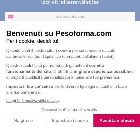
Iscriviti alla newsletter
Letta l'
informativa privacy
, acconsento all'iscrizione alla newsletter
periodica di Nutrition et Santé
Nutrition & Sante' Italia Spa
via Gioacchino Rossini 1/A
20045 Lainate (MI)
Servizio consumatori:
800-018124
Contatti