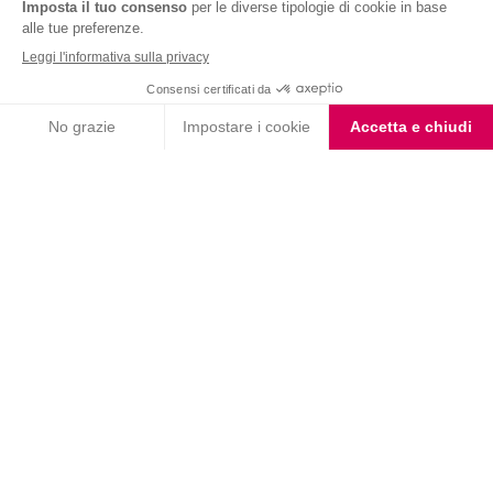
Nutrition & Sante' Italia Spa
via Gioacchino Rossini 1/A
20045 Lainate (MI)
Servizio consumatori:
800-018124
Contatti
ORDINI TELEFONICI
800-018124
PRODOTTI