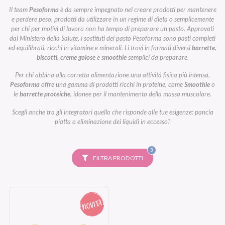
Il team
Pesoforma
è da sempre impegnato nel creare prodotti per mantenere
e perdere peso, prodotti da utilizzare in un regime di dieta o semplicemente
per chi per motivi di lavoro non ha tempo di preparare un pasto. Approvati
dal Ministero della Salute, i sostituti del pasto Pesoforma sono pasti completi
ed equilibrati, ricchi in vitamine e minerali. Li trovi in formati diversi
barrette
,
biscotti
,
creme golose
e
smoothie
semplici da preparare.
Per chi abbina alla corretta alimentazione una attività fisica più intensa,
Pesoforma
offre una gamma di prodotti ricchi in proteine, come
Smoothie
o
le
barrette proteiche
, idonee per il mantenimento della massa muscolare.
Scegli anche tra gli integratori quello che risponde alle tue esigenze: pancia
piatta o eliminazione dei liquidi in eccesso?
FILTRI
3
SELEZIONATI
FILTRA PRODOTTI