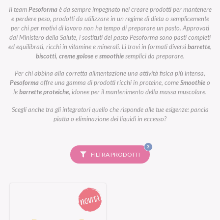
Il team
Pesoforma
è da sempre impegnato nel creare prodotti per mantenere
e perdere peso, prodotti da utilizzare in un regime di dieta o semplicemente
per chi per motivi di lavoro non ha tempo di preparare un pasto. Approvati
dal Ministero della Salute, i sostituti del pasto Pesoforma sono pasti completi
ed equilibrati, ricchi in vitamine e minerali. Li trovi in formati diversi
barrette
,
biscotti
,
creme golose
e
smoothie
semplici da preparare.
Per chi abbina alla corretta alimentazione una attività fisica più intensa,
Pesoforma
offre una gamma di prodotti ricchi in proteine, come
Smoothie
o
le
barrette proteiche
, idonee per il mantenimento della massa muscolare.
Scegli anche tra gli integratori quello che risponde alle tue esigenze: pancia
piatta o eliminazione dei liquidi in eccesso?
FILTRI
3
SELEZIONATI
FILTRA PRODOTTI