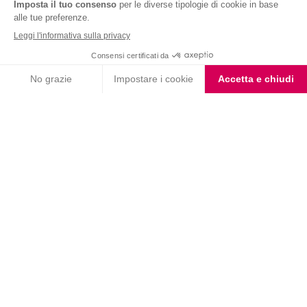
Nutrition & Sante' Italia Spa
via Gioacchino Rossini 1/A
20045 Lainate (MI)
Servizio consumatori:
800-018124
Contatti
ORDINI TELEFONICI
800-018124
PRODOTTI