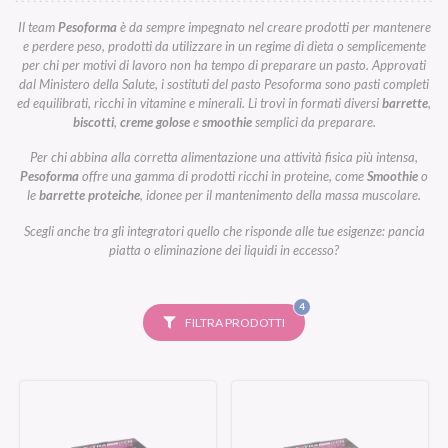
Il team
Pesoforma
è da sempre impegnato nel creare prodotti per mantenere
e perdere peso, prodotti da utilizzare in un regime di dieta o semplicemente
per chi per motivi di lavoro non ha tempo di preparare un pasto. Approvati
dal Ministero della Salute, i sostituti del pasto Pesoforma sono pasti completi
ed equilibrati, ricchi in vitamine e minerali. Li trovi in formati diversi
barrette
,
biscotti
,
creme golose
e
smoothie
semplici da preparare.
Per chi abbina alla corretta alimentazione una attività fisica più intensa,
Pesoforma
offre una gamma di prodotti ricchi in proteine, come
Smoothie
o
le
barrette proteiche
, idonee per il mantenimento della massa muscolare.
Scegli anche tra gli integratori quello che risponde alle tue esigenze: pancia
piatta o eliminazione dei liquidi in eccesso?
FILTRI
4
SELEZIONATI
FILTRA PRODOTTI