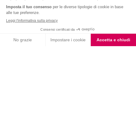
Nutrition & Sante' Italia Spa
via Gioacchino Rossini 1/A
20045 Lainate (MI)
Servizio consumatori:
800-018124
Contatti
ORDINI TELEFONICI
800-018124
PRODOTTI