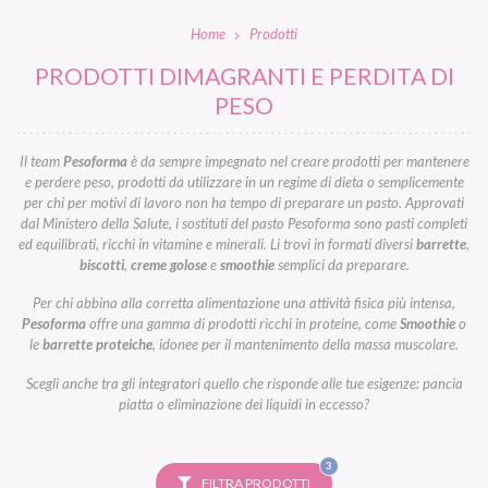
Home
Prodotti
PRODOTTI DIMAGRANTI E PERDITA DI
PESO
Il team
Pesoforma
è da sempre impegnato nel creare prodotti per mantenere
e perdere peso, prodotti da utilizzare in un regime di dieta o semplicemente
per chi per motivi di lavoro non ha tempo di preparare un pasto. Approvati
dal Ministero della Salute, i sostituti del pasto Pesoforma sono pasti completi
ed equilibrati, ricchi in vitamine e minerali. Li trovi in formati diversi
barrette
,
biscotti
,
creme golose
e
smoothie
semplici da preparare.
Per chi abbina alla corretta alimentazione una attività fisica più intensa,
Pesoforma
offre una gamma di prodotti ricchi in proteine, come
Smoothie
o
le
barrette proteiche
, idonee per il mantenimento della massa muscolare.
Scegli anche tra gli integratori quello che risponde alle tue esigenze: pancia
piatta o eliminazione dei liquidi in eccesso?
FILTRI
3
SELEZIONATI
FILTRA PRODOTTI