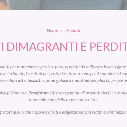
Home
Prodotti
 DIMAGRANTI E PERDIT
otti per mantenere e perdere peso, prodotti da utilizzare in un regime 
ella Salute, i sostituti del pasto Pesoforma sono pasti completi ed equil
iversi
barrette
,
biscotti
,
creme golose
e
smoothie
semplici da preparar
sica più intensa,
Pesoforma
offre una gamma di prodotti ricchi in prot
mantenimento della massa muscolare.
egratori quello che risponde alle tue esigenze: pancia piatta o eliminazion