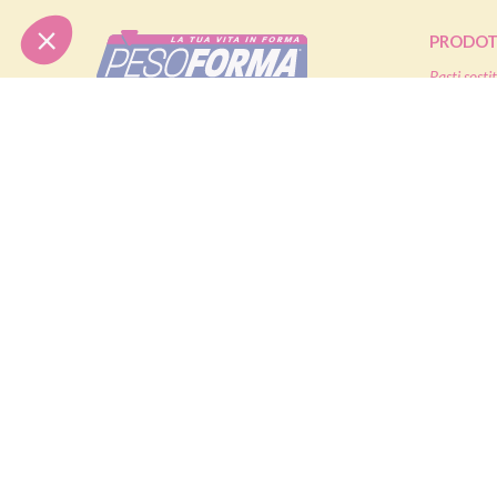
PRODOT
Pasti sostit
Pasti salati
Nutrition & Sante' Italia Spa
Alimenti pr
via Gioacchino Rossini 1/A
20045 Lainate (MI)
Snack
Integratori
Servizio consumatori:
Offerte
800-018124
Contatti
PIANI D
Dieta ma
Diete & At
ORDINI TELEFONICI
Diete di m
Diete dima
800-018124
® Pesoforma
|
Legal and privacy
|
Cookie policy
|
Accessibilit