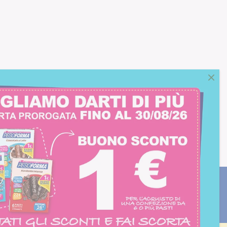
consento all'iscrizione
trition et Santé