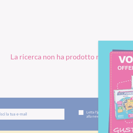
La ricerca non ha prodotto risultati.
Letta l'
informativa privacy
, ac
alla newsletter periodica di Nu