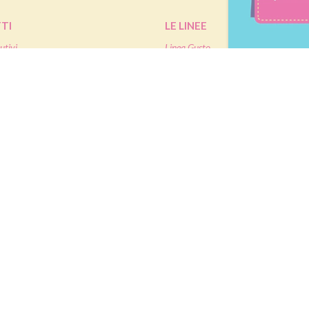
TI
LE LINEE
utivi
Linea Gusto
Linea Nature
oteici
Linea Performa
Linea Extra Protein
 e dolcificanti
IETA
SHOP
mme
Ordinare Pesoforma online
tività Sportiva
Pagamenti
antenimento
Assistenza ordini online
granti
à
|
P.IVA IT02787970124
|
Nutrition & Santé Italia S.p.A. a socio unico, soggetta a dir