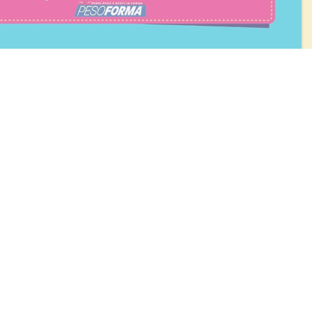
BLOG
Diete e benessere
Focus prodotti
Ricette light
Fitness
Eventi e concorsi Pesoforma
CALCOLO BMI
L'ESPERTO RISPONDE
FAQ
ezione e coordinamento di Nardobel SAS
|
Made with passion by:
Sdm