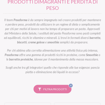
PRODOTTI DIMAGRANTI E PERDITA DI
PESO
Il team
Pesoforma
è da sempre impegnato nel creare prodotti per mantenere
e perdere peso, prodotti da utilizzare in un regime di dieta o semplicemente
per chi per motivi di lavoro non ha tempo di preparare un pasto. Approvati
dal Ministero della Salute, i sostituti del pasto Pesoforma sono pasti completi
ed equilibrati, ricchi in vitamine e minerali. Li trovi in formati diversi
barrette
,
biscotti
,
creme golose
e
smoothie
semplici da preparare.
Per chi abbina alla corretta alimentazione una attività fisica più intensa,
Pesoforma
offre una gamma di prodotti ricchi in proteine, come
Smoothie
o
le
barrette proteiche
, idonee per il mantenimento della massa muscolare.
Scegli anche tra gli integratori quello che risponde alle tue esigenze: pancia
piatta o eliminazione dei liquidi in eccesso?
FILTRI
4
SELEZIONATI
FILTRA PRODOTTI