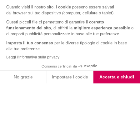
Barrette al Cioccolato
Barrette Tre Cioccolati
Fondente e Mandorla
Barrette ai Cereali e
Barrette cereali gusto
Cioccolato
cookies e vaniglia