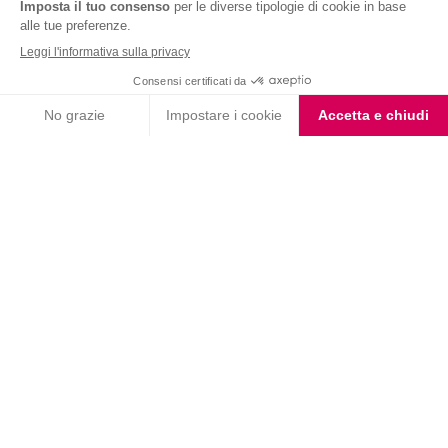
Nutrition & Sante' Italia Spa
via Gioacchino Rossini 1/A
20045 Lainate (MI)
Servizio consumatori:
800-018124
Contatti
ORDINI TELEFONICI
800-018124
PRODOTTI