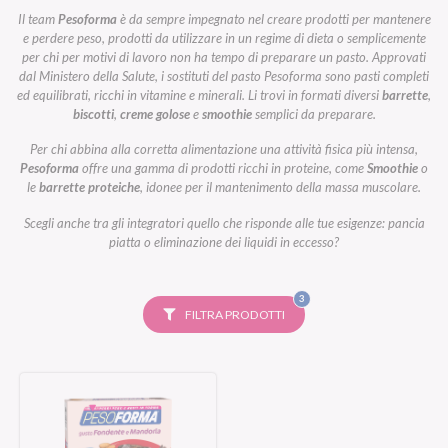
Il team
Pesoforma
è da sempre impegnato nel creare prodotti per mantenere
e perdere peso, prodotti da utilizzare in un regime di dieta o semplicemente
per chi per motivi di lavoro non ha tempo di preparare un pasto. Approvati
dal Ministero della Salute, i sostituti del pasto Pesoforma sono pasti completi
ed equilibrati, ricchi in vitamine e minerali. Li trovi in formati diversi
barrette
,
biscotti
,
creme golose
e
smoothie
semplici da preparare.
Per chi abbina alla corretta alimentazione una attività fisica più intensa,
Pesoforma
offre una gamma di prodotti ricchi in proteine, come
Smoothie
o
le
barrette proteiche
, idonee per il mantenimento della massa muscolare.
Scegli anche tra gli integratori quello che risponde alle tue esigenze: pancia
piatta o eliminazione dei liquidi in eccesso?
FILTRI
3
SELEZIONATI
FILTRA PRODOTTI