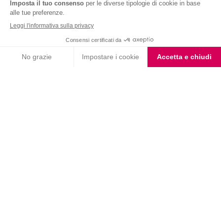
Nutrition & Sante' Italia Spa
via Gioacchino Rossini 1/A
20045 Lainate (MI)
Servizio consumatori:
800-018124
Contatti
ORDINI TELEFONICI
800-018124
PRODOTTI