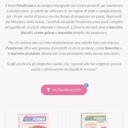
Il team
Pesoforma
è da sempre impegnato nel creare prodotti per mantenere
e perdere peso, prodotti da utilizzare in un regime di dieta o semplicemente
per chi per motivi di lavoro non ha tempo di preparare un pasto. Approvati
dal Ministero della Salute, i sostituti del pasto Pesoforma sono pasti completi
ed equilibrati, ricchi in vitamine e minerali. Li trovi in formati diversi
barrette
,
biscotti
,
creme golose
e
smoothie
semplici da preparare.
Per chi abbina alla corretta alimentazione una attività fisica più intensa,
Pesoforma
offre una gamma di prodotti ricchi in proteine, come
Smoothie
o
le
barrette proteiche
, idonee per il mantenimento della massa muscolare.
Scegli anche tra gli integratori quello che risponde alle tue esigenze: pancia
piatta o eliminazione dei liquidi in eccesso?
FILTRI
3
SELEZIONATI
FILTRA PRODOTTI