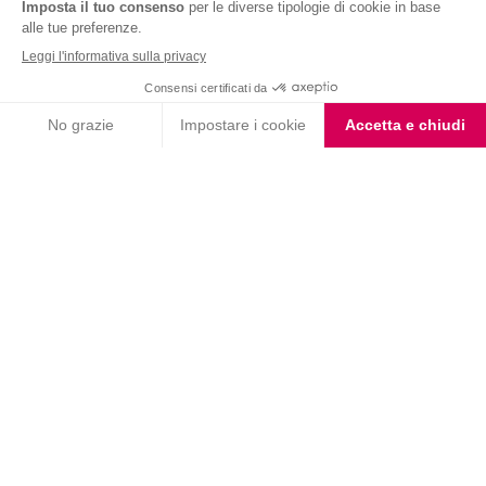
Nutrition & Sante' Italia Spa
via Gioacchino Rossini 1/A
20045 Lainate (MI)
Servizio consumatori:
800-018124
Contatti
ORDINI TELEFONICI
800-018124
PRODOTTI