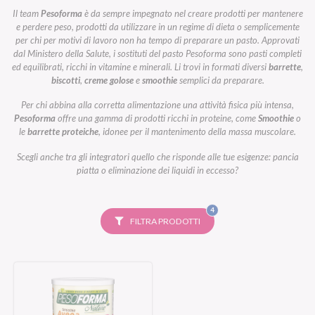
Il team
Pesoforma
è da sempre impegnato nel creare prodotti per mantenere
e perdere peso, prodotti da utilizzare in un regime di dieta o semplicemente
per chi per motivi di lavoro non ha tempo di preparare un pasto. Approvati
dal Ministero della Salute, i sostituti del pasto Pesoforma sono pasti completi
ed equilibrati, ricchi in vitamine e minerali. Li trovi in formati diversi
barrette
,
biscotti
,
creme golose
e
smoothie
semplici da preparare.
Per chi abbina alla corretta alimentazione una attività fisica più intensa,
Pesoforma
offre una gamma di prodotti ricchi in proteine, come
Smoothie
o
le
barrette proteiche
, idonee per il mantenimento della massa muscolare.
Scegli anche tra gli integratori quello che risponde alle tue esigenze: pancia
piatta o eliminazione dei liquidi in eccesso?
FILTRI
4
SELEZIONATI
FILTRA PRODOTTI