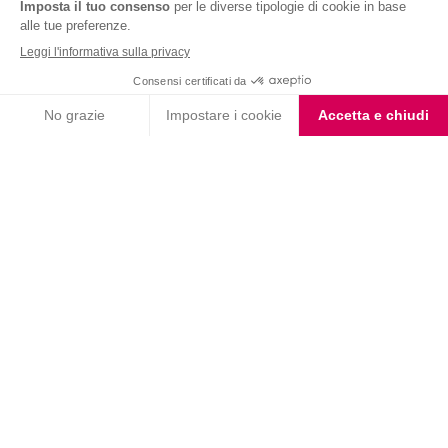
Nutrition & Sante' Italia Spa
via Gioacchino Rossini 1/A
20045 Lainate (MI)
Servizio consumatori:
800-018124
Contatti
ORDINI TELEFONICI
800-018124
PRODOTTI