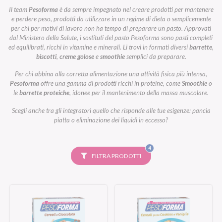
Il team
Pesoforma
è da sempre impegnato nel creare prodotti per mantenere
e perdere peso, prodotti da utilizzare in un regime di dieta o semplicemente
per chi per motivi di lavoro non ha tempo di preparare un pasto. Approvati
dal Ministero della Salute, i sostituti del pasto Pesoforma sono pasti completi
ed equilibrati, ricchi in vitamine e minerali. Li trovi in formati diversi
barrette
,
biscotti
,
creme golose
e
smoothie
semplici da preparare.
Per chi abbina alla corretta alimentazione una attività fisica più intensa,
Pesoforma
offre una gamma di prodotti ricchi in proteine, come
Smoothie
o
le
barrette proteiche
, idonee per il mantenimento della massa muscolare.
Scegli anche tra gli integratori quello che risponde alle tue esigenze: pancia
piatta o eliminazione dei liquidi in eccesso?
FILTRI
4
SELEZIONATI
FILTRA PRODOTTI