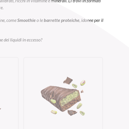
ibrati, ricchi in vitamine e minerali. Li trovi in formati
e.
eine, come
Smoothie
o le
barrette proteiche
, idonee per il
e dei liquidi in eccesso?