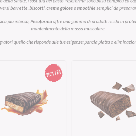
ella Salute, i sostituti del pasto Pesoforma sono pasti completi ed equil
iversi
barrette
,
biscotti
,
creme golose
e
smoothie
semplici da preparar
sica più intensa,
Pesoforma
offre una gamma di prodotti ricchi in prot
mantenimento della massa muscolare.
egratori quello che risponde alle tue esigenze: pancia piatta o eliminazion