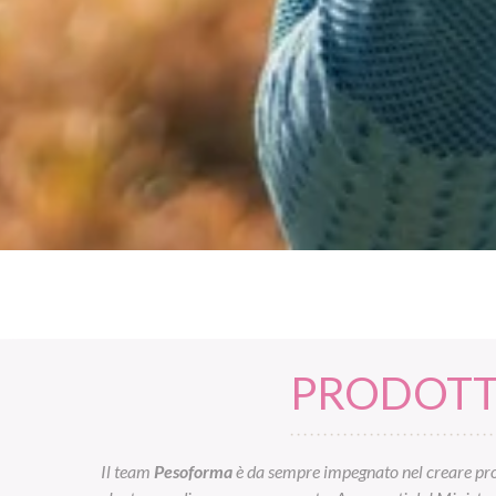
PRODOTTI
Il team
Pesoforma
è da sempre impegnato nel creare prod