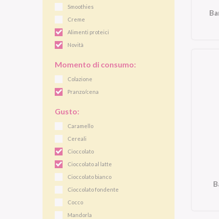
Smoothies
Ba
Creme
Alimenti proteici
Novità
Momento di consumo:
Colazione
Pranzo/cena
Gusto:
Caramello
Cereali
Cioccolato
Cioccolato al latte
Cioccolato bianco
B
Cioccolato fondente
Cocco
Mandorla