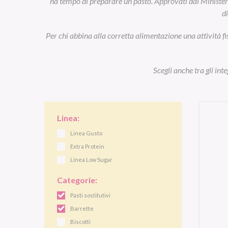
ha tempo di preparare un pasto. Approvati dal Ministero d
d
Per chi abbina alla corretta alimentazione una attività fi
Scegli anche tra gli int
Linea:
Linea Gusto
Extra Protein
Linea Low Sugar
Categorie:
Pasti sostitutivi
Barrette
Biscotti