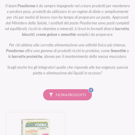
Il team
Pesoforma
è da sempre impegnato nel creare prodotti per mantenere
e perdere peso, prodotti da utilizzare in un regime di dieta o semplicemente
per chi per motivi di lavoro non ha tempo di preparare un pasto. Approvati
dal Ministero della Salute, i sostituti del pasto Pesoforma sono pasti completi
ed equilibrati, ricchi in vitamine e minerali. Li trovi in formati diversi
barrette
,
biscotti
,
creme golose
e
smoothie
semplici da preparare.
Per chi abbina alla corretta alimentazione una attività fisica più intensa,
Pesoforma
offre una gamma di prodotti ricchi in proteine, come
Smoothie
o
le
barrette proteiche
, idonee per il mantenimento della massa muscolare.
Scegli anche tra gli integratori quello che risponde alle tue esigenze: pancia
piatta o eliminazione dei liquidi in eccesso?
FILTRI
4
SELEZIONATI
FILTRA PRODOTTI