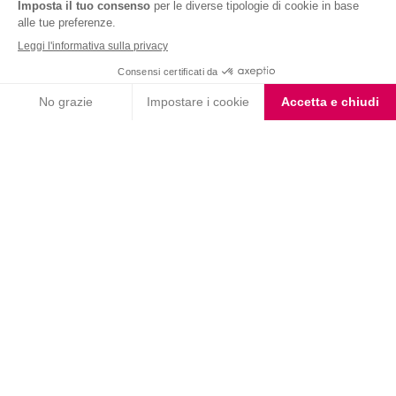
Nutrition & Sante' Italia Spa
via Gioacchino Rossini 1/A
20045 Lainate (MI)
Servizio consumatori:
800-018124
Contatti
ORDINI TELEFONICI
800-018124
PRODOTTI