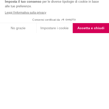
Nutrition & Sante' Italia Spa
via Gioacchino Rossini 1/A
20045 Lainate (MI)
Servizio consumatori:
800-018124
Contatti
ORDINI TELEFONICI
800-018124
PRODOTTI