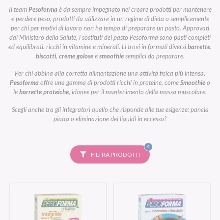
Il team
Pesoforma
è da sempre impegnato nel creare prodotti per mantenere
e perdere peso, prodotti da utilizzare in un regime di dieta o semplicemente
per chi per motivi di lavoro non ha tempo di preparare un pasto. Approvati
dal Ministero della Salute, i sostituti del pasto Pesoforma sono pasti completi
ed equilibrati, ricchi in vitamine e minerali. Li trovi in formati diversi
barrette
,
biscotti
,
creme golose
e
smoothie
semplici da preparare.
Per chi abbina alla corretta alimentazione una attività fisica più intensa,
Pesoforma
offre una gamma di prodotti ricchi in proteine, come
Smoothie
o
le
barrette proteiche
, idonee per il mantenimento della massa muscolare.
Scegli anche tra gli integratori quello che risponde alle tue esigenze: pancia
piatta o eliminazione dei liquidi in eccesso?
FILTRI
4
SELEZIONATI
FILTRA PRODOTTI