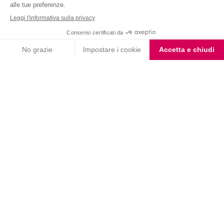
Nutrition & Sante' Italia Spa
via Gioacchino Rossini 1/A
20045 Lainate (MI)
Servizio consumatori:
800-018124
Contatti
ORDINI TELEFONICI
800-018124
PRODOTTI
LE LINEE