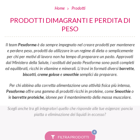
Home
Prodotti
PRODOTTI DIMAGRANTI E PERDITA DI
PESO
Il team
Pesoforma
è da sempre impegnato nel creare prodotti per mantenere
e perdere peso, prodotti da utilizzare in un regime di dieta o semplicemente
per chi per motivi di lavoro non ha tempo di preparare un pasto. Approvati
dal Ministero della Salute, i sostituti del pasto Pesoforma sono pasti completi
ed equilibrati, ricchi in vitamine e minerali. Li trovi in formati diversi
barrette
,
biscotti
,
creme golose
e
smoothie
semplici da preparare.
Per chi abbina alla corretta alimentazione una attività fisica più intensa,
Pesoforma
offre una gamma di prodotti ricchi in proteine, come
Smoothie
o
le
barrette proteiche
, idonee per il mantenimento della massa muscolare.
Scegli anche tra gli integratori quello che risponde alle tue esigenze: pancia
piatta o eliminazione dei liquidi in eccesso?
FILTRI
4
SELEZIONATI
FILTRA PRODOTTI