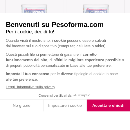
Choco Smoothie
Vaniglia Smoothie
Choco Shake
Biscotto gusto Cioccolato
e Nocciola