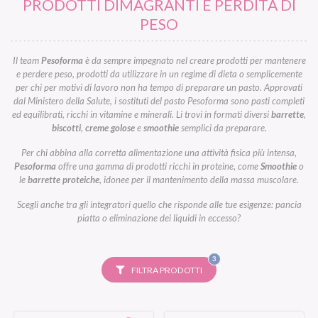
PRODOTTI DIMAGRANTI E PERDITA DI
PESO
Il team
Pesoforma
è da sempre impegnato nel creare prodotti per mantenere
e perdere peso, prodotti da utilizzare in un regime di dieta o semplicemente
per chi per motivi di lavoro non ha tempo di preparare un pasto. Approvati
dal Ministero della Salute, i sostituti del pasto Pesoforma sono pasti completi
ed equilibrati, ricchi in vitamine e minerali. Li trovi in formati diversi
barrette
,
biscotti
,
creme golose
e
smoothie
semplici da preparare.
Per chi abbina alla corretta alimentazione una attività fisica più intensa,
Pesoforma
offre una gamma di prodotti ricchi in proteine, come
Smoothie
o
le
barrette proteiche
, idonee per il mantenimento della massa muscolare.
Scegli anche tra gli integratori quello che risponde alle tue esigenze: pancia
piatta o eliminazione dei liquidi in eccesso?
FILTRI
3
SELEZIONATI
FILTRA PRODOTTI