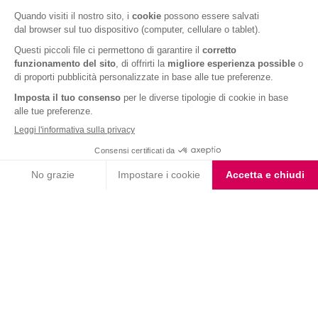
Barrette al Cioccolato
Barrette Extra Protein
Fondente e Mandorla
Cioccolato Bianco e Nero
Biscotto Miele e Mandorle
con Farina Integrale