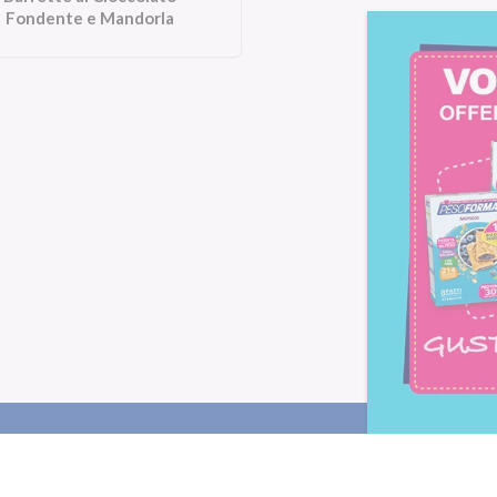
Fondente e Mandorla
Letta l'
informativa privacy
, ac
alla newsletter periodica di Nu