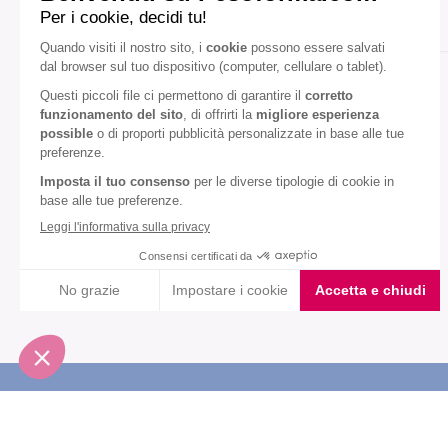
Gusto:
Cioccolato fondente
Mandorla
Diete speciali:
Senza olio di palma
VEDI TUTTI
Iscriviti alla newsletter