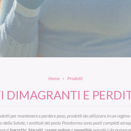
Home
Prodotti
 DIMAGRANTI E PERDIT
otti per mantenere e perdere peso, prodotti da utilizzare in un regime 
ella Salute, i sostituti del pasto Pesoforma sono pasti completi ed equil
iversi
barrette
,
biscotti
,
creme golose
e
smoothie
semplici da preparar