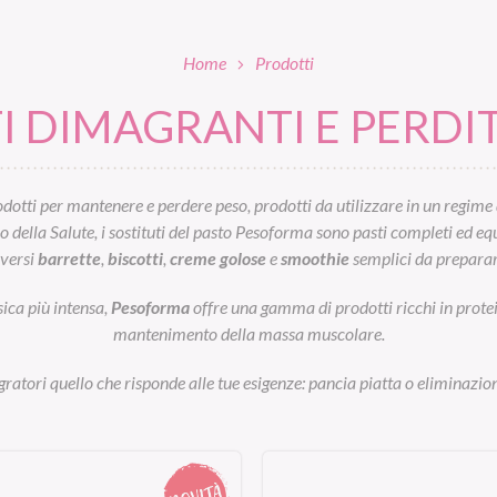
Home
Prodotti
 DIMAGRANTI E PERDIT
otti per mantenere e perdere peso, prodotti da utilizzare in un regime 
ella Salute, i sostituti del pasto Pesoforma sono pasti completi ed equil
iversi
barrette
,
biscotti
,
creme golose
e
smoothie
semplici da preparar
sica più intensa,
Pesoforma
offre una gamma di prodotti ricchi in prot
mantenimento della massa muscolare.
egratori quello che risponde alle tue esigenze: pancia piatta o eliminazion