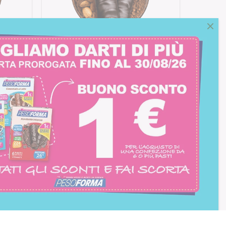
o
Barrette al Cioccolato
Fondente e Mandorla