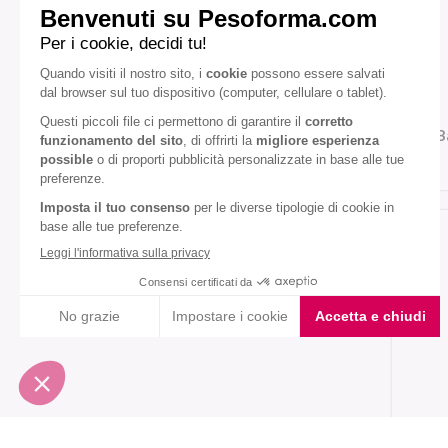
Cioccolato bianco
Cioccolato fondente
Cocco
Mandorla
Miele
B
Pistacchio
Diete speciali:
Senza olio di palma
VEDI TUTTI