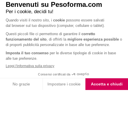
Smoothie Fragola e
Smoothie con crusca
Banana
d’avena e mela