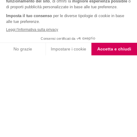
Barrette ai Cereali e
Barrette Extra Protein
Cioccolato
Cioccolato Bianco e Nero
Choco Smoothie
Choco Shake