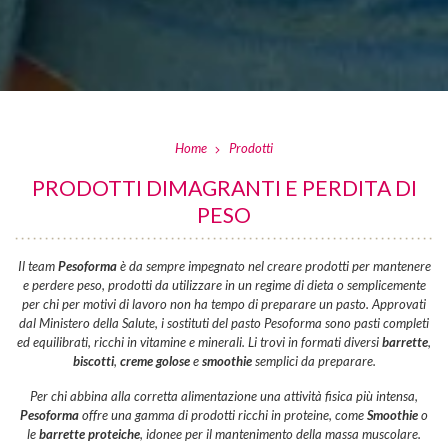
Home
Prodotti
PRODOTTI DIMAGRANTI E PERDITA DI
PESO
Il team
Pesoforma
è da sempre impegnato nel creare prodotti per mantenere
e perdere peso, prodotti da utilizzare in un regime di dieta o semplicemente
per chi per motivi di lavoro non ha tempo di preparare un pasto. Approvati
dal Ministero della Salute, i sostituti del pasto Pesoforma sono pasti completi
ed equilibrati, ricchi in vitamine e minerali. Li trovi in formati diversi
barrette
,
biscotti
,
creme golose
e
smoothie
semplici da preparare.
Per chi abbina alla corretta alimentazione una attività fisica più intensa,
Pesoforma
offre una gamma di prodotti ricchi in proteine, come
Smoothie
o
le
barrette proteiche
, idonee per il mantenimento della massa muscolare.