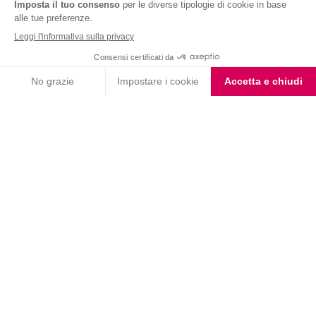
Nutrition & Sante' Italia Spa
via Gioacchino Rossini 1/A
20045 Lainate (MI)
Servizio consumatori:
800-018124
Contatti
ORDINI TELEFONICI
800-018124
PRODOTTI