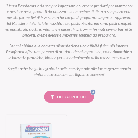
Il team
Pesoforma
è da sempre impegnato nel creare prodotti per mantenere
e perdere peso, prodotti da utilizzare in un regime di dieta o semplicemente
per chi per motivi di lavoro non ha tempo di preparare un pasto. Approvati
dal Ministero della Salute, i sostituti del pasto Pesoforma sono pasti completi
ed equilibrati, ricchi in vitamine e minerali. Li trovi in formati diversi
barrette
,
biscotti
,
creme golose
e
smoothie
semplici da preparare.
Per chi abbina alla corretta alimentazione una attività fisica più intensa,
Pesoforma
offre una gamma di prodotti ricchi in proteine, come
Smoothie
o
le
barrette proteiche
, idonee per il mantenimento della massa muscolare.
Scegli anche tra gli integratori quello che risponde alle tue esigenze: pancia
piatta o eliminazione dei liquidi in eccesso?
FILTRI
3
SELEZIONATI
FILTRA PRODOTTI