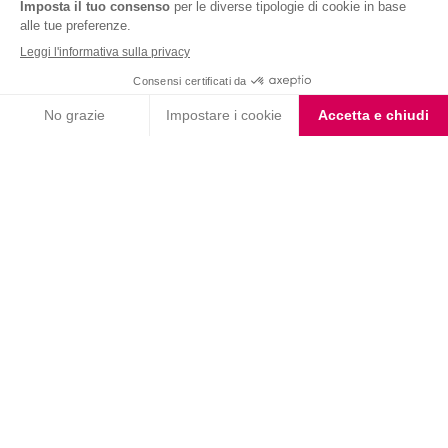
Nutrition & Sante' Italia Spa
via Gioacchino Rossini 1/A
20045 Lainate (MI)
Servizio consumatori:
800-018124
Contatti
ORDINI TELEFONICI
800-018124
PRODOTTI