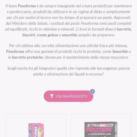
Il team
Pesoforma
è da sempre impegnato nel creare prodotti per mantenere
e perdere peso, prodotti da utilizzare in un regime di dieta o semplicemente
per chi per motivi di lavoro non ha tempo di preparare un pasto. Approvati
dal Ministero della Salute, i sostituti del pasto Pesoforma sono pasti completi
ed equilibrati, ricchi in vitamine e minerali. Li trovi in formati diversi
barrette
,
biscotti
,
creme golose
e
smoothie
semplici da preparare.
Per chi abbina alla corretta alimentazione una attività fisica più intensa,
Pesoforma
offre una gamma di prodotti ricchi in proteine, come
Smoothie
o
le
barrette proteiche
, idonee per il mantenimento della massa muscolare.
Scegli anche tra gli integratori quello che risponde alle tue esigenze: pancia
piatta o eliminazione dei liquidi in eccesso?
FILTRI
3
SELEZIONATI
FILTRA PRODOTTI