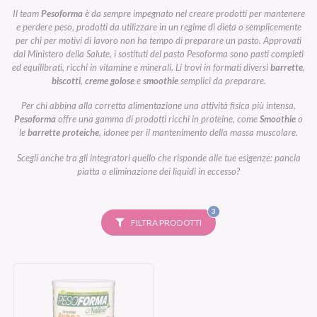
Il team
Pesoforma
è da sempre impegnato nel creare prodotti per mantenere
e perdere peso, prodotti da utilizzare in un regime di dieta o semplicemente
per chi per motivi di lavoro non ha tempo di preparare un pasto. Approvati
dal Ministero della Salute, i sostituti del pasto Pesoforma sono pasti completi
ed equilibrati, ricchi in vitamine e minerali. Li trovi in formati diversi
barrette
,
biscotti
,
creme golose
e
smoothie
semplici da preparare.
Per chi abbina alla corretta alimentazione una attività fisica più intensa,
Pesoforma
offre una gamma di prodotti ricchi in proteine, come
Smoothie
o
le
barrette proteiche
, idonee per il mantenimento della massa muscolare.
Scegli anche tra gli integratori quello che risponde alle tue esigenze: pancia
piatta o eliminazione dei liquidi in eccesso?
FILTRI
3
SELEZIONATI
FILTRA PRODOTTI