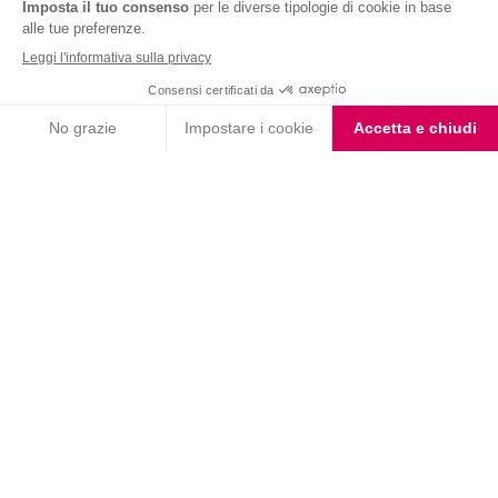
Nutrition & Sante' Italia Spa
via Gioacchino Rossini 1/A
20045 Lainate (MI)
Servizio consumatori:
800-018124
Contatti
ORDINI TELEFONICI
800-018124
PRODOTTI