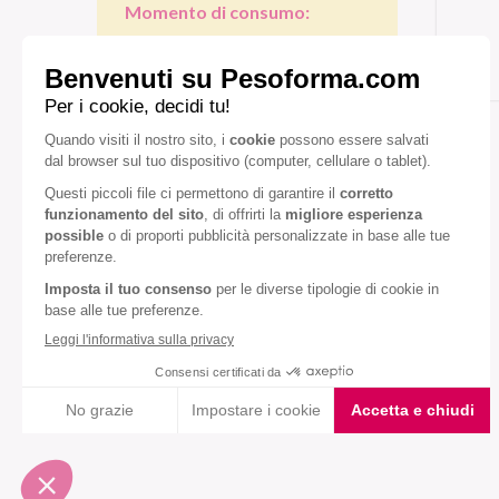
Momento di consumo:
Colazione
Pranzo/cena
Gusto:
Cioccolato fondente
Mandorla
Miele
Diete speciali:
Senza olio di palma
VEDI TUTTI