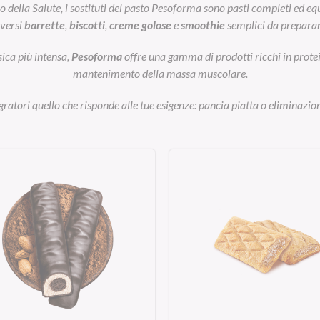
ella Salute, i sostituti del pasto Pesoforma sono pasti completi ed equil
iversi
barrette
,
biscotti
,
creme golose
e
smoothie
semplici da preparar
sica più intensa,
Pesoforma
offre una gamma di prodotti ricchi in prot
mantenimento della massa muscolare.
egratori quello che risponde alle tue esigenze: pancia piatta o eliminazion