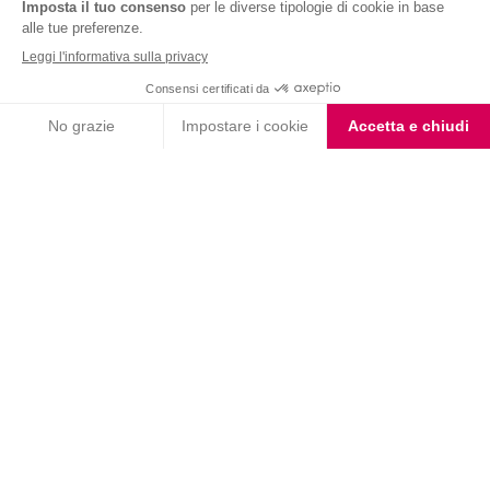
Nutrition & Sante' Italia Spa
via Gioacchino Rossini 1/A
20045 Lainate (MI)
Servizio consumatori:
800-018124
Contatti
ORDINI TELEFONICI
800-018124
PRODOTTI