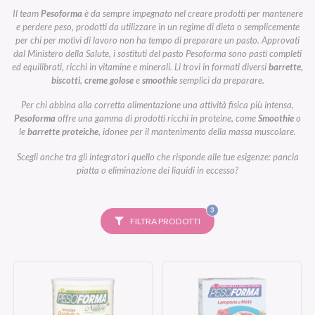
Il team
Pesoforma
è da sempre impegnato nel creare prodotti per mantenere
e perdere peso, prodotti da utilizzare in un regime di dieta o semplicemente
per chi per motivi di lavoro non ha tempo di preparare un pasto. Approvati
dal Ministero della Salute, i sostituti del pasto Pesoforma sono pasti completi
ed equilibrati, ricchi in vitamine e minerali. Li trovi in formati diversi
barrette
,
biscotti
,
creme golose
e
smoothie
semplici da preparare.
Per chi abbina alla corretta alimentazione una attività fisica più intensa,
Pesoforma
offre una gamma di prodotti ricchi in proteine, come
Smoothie
o
le
barrette proteiche
, idonee per il mantenimento della massa muscolare.
Scegli anche tra gli integratori quello che risponde alle tue esigenze: pancia
piatta o eliminazione dei liquidi in eccesso?
FILTRI
3
SELEZIONATI
FILTRA PRODOTTI