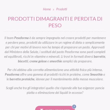
Home
Prodotti
PRODOTTI DIMAGRANTI E PERDITA DI
PESO
Il team
Pesoforma
è da sempre impegnato nel creare prodotti per mantenere
e perdere peso, prodotti da utilizzare in un regime di dieta o semplicemente
per chi per motivi di lavoro non ha tempo di preparare un pasto. Approvati
dal Ministero della Salute, i sostituti del pasto Pesoforma sono pasti completi
ed equilibrati, ricchi in vitamine e minerali. Li trovi in formati diversi
barrette
,
biscotti
,
creme golose
e
smoothie
semplici da preparare.
Per chi abbina alla corretta alimentazione una attività fisica più intensa,
Pesoforma
offre una gamma di prodotti ricchi in proteine, come
Smoothie
o
le
barrette proteiche
, idonee per il mantenimento della massa muscolare.
Scegli anche tra gli integratori quello che risponde alle tue esigenze: pancia
piatta o eliminazione dei liquidi in eccesso?
FILTRI
3
SELEZIONATI