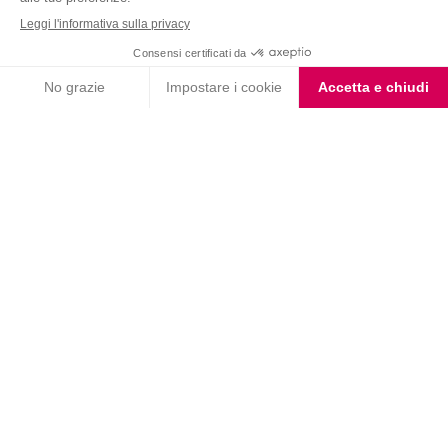
Barrette Tre Cioccolati
Barrette ai Cereali e
Cioccolato
Barrette cereali gusto
Choco Smoothie