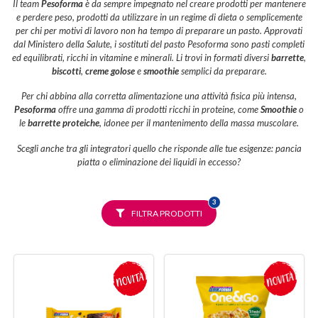
Il team
Pesoforma
è da sempre impegnato nel creare prodotti per mantenere
e perdere peso, prodotti da utilizzare in un regime di dieta o semplicemente
per chi per motivi di lavoro non ha tempo di preparare un pasto. Approvati
dal Ministero della Salute, i sostituti del pasto Pesoforma sono pasti completi
ed equilibrati, ricchi in vitamine e minerali. Li trovi in formati diversi
barrette
,
biscotti
,
creme golose
e
smoothie
semplici da preparare.
Per chi abbina alla corretta alimentazione una attività fisica più intensa,
Pesoforma
offre una gamma di prodotti ricchi in proteine, come
Smoothie
o
le
barrette proteiche
, idonee per il mantenimento della massa muscolare.
Scegli anche tra gli integratori quello che risponde alle tue esigenze: pancia
piatta o eliminazione dei liquidi in eccesso?
FILTRI
3
SELEZIONATI
FILTRA PRODOTTI