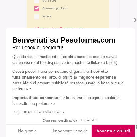
Barrette
Alimenti proteici
Snack
B
Momento di consumo:
Colazione
Pranzo/cena
Snack
Gusto:
Caramello
Cioccolato fondente
Cocco
Nocciola
Pistacchio
VEDI TUTTI