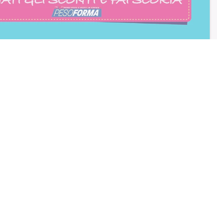
consento all'iscrizione
trition et Santé
BLOG
Diete e benessere
Focus prodotti
Ricette light
Fitness
Eventi e concorsi Pesoforma