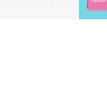
Letta l'
informativa privacy
, ac
alla newsletter periodica di Nu
TI
LE LINEE
utivi
Linea Gusto
Linea Nature
oteici
Linea Performa
Linea Extra Protein
 e dolcificanti