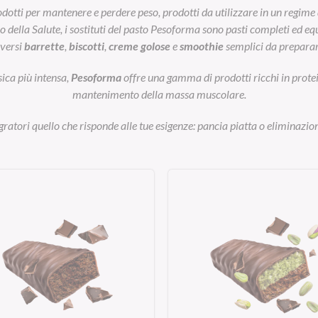
otti per mantenere e perdere peso, prodotti da utilizzare in un regime 
ella Salute, i sostituti del pasto Pesoforma sono pasti completi ed equil
iversi
barrette
,
biscotti
,
creme golose
e
smoothie
semplici da preparar
sica più intensa,
Pesoforma
offre una gamma di prodotti ricchi in prot
mantenimento della massa muscolare.
egratori quello che risponde alle tue esigenze: pancia piatta o eliminazion