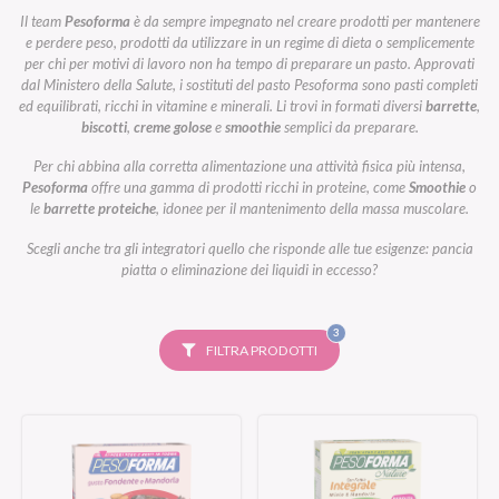
Il team
Pesoforma
è da sempre impegnato nel creare prodotti per mantenere
e perdere peso, prodotti da utilizzare in un regime di dieta o semplicemente
per chi per motivi di lavoro non ha tempo di preparare un pasto. Approvati
dal Ministero della Salute, i sostituti del pasto Pesoforma sono pasti completi
ed equilibrati, ricchi in vitamine e minerali. Li trovi in formati diversi
barrette
,
biscotti
,
creme golose
e
smoothie
semplici da preparare.
Per chi abbina alla corretta alimentazione una attività fisica più intensa,
Pesoforma
offre una gamma di prodotti ricchi in proteine, come
Smoothie
o
le
barrette proteiche
, idonee per il mantenimento della massa muscolare.
Scegli anche tra gli integratori quello che risponde alle tue esigenze: pancia
piatta o eliminazione dei liquidi in eccesso?
FILTRI
3
SELEZIONATI
FILTRA PRODOTTI