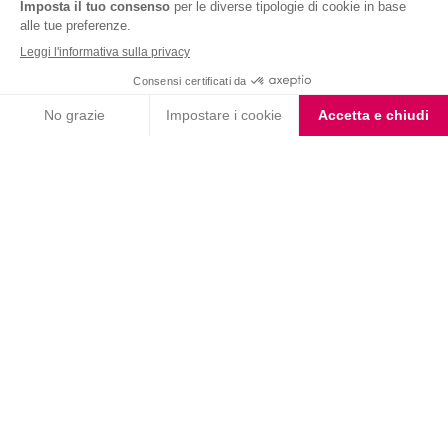
Nutrition & Sante' Italia Spa
via Gioacchino Rossini 1/A
20045 Lainate (MI)
Servizio consumatori:
800-018124
Contatti
ORDINI TELEFONICI
800-018124
PRODOTTI