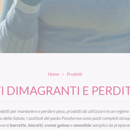
Home
Prodotti
 DIMAGRANTI E PERDIT
otti per mantenere e perdere peso, prodotti da utilizzare in un regime 
ella Salute, i sostituti del pasto Pesoforma sono pasti completi ed equil
iversi
barrette
,
biscotti
,
creme golose
e
smoothie
semplici da preparar