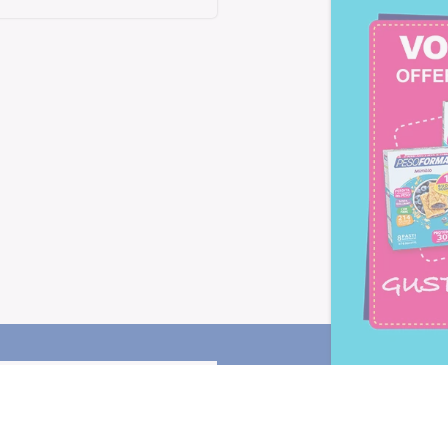
Letta l'
informativa privacy
, ac
alla newsletter periodica di Nu