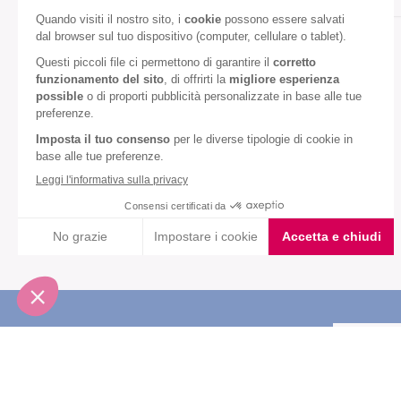
Gusto:
Frutti di bosco
Diete speciali:
Senza olio di palma
VEDI TUTTI
Iscriviti alla newsletter