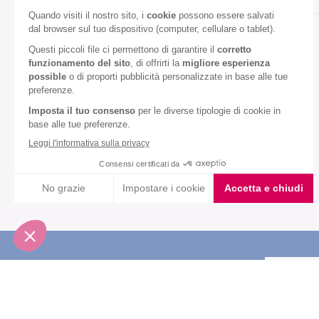
Gusto:
Frutti di bosco
Diete speciali:
Senza olio di palma
VEDI TUTTI
Iscriviti alla newsletter