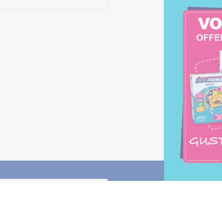
Letta l'
informativa privacy
, ac
alla newsletter periodica di Nu