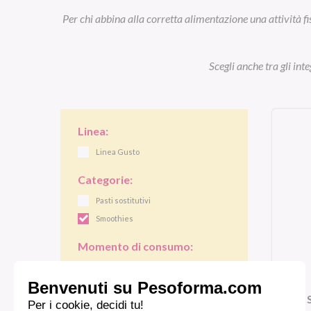
Per chi abbina alla corretta alimentazione una attività fi
Scegli anche tra gli int
Linea:
Linea Gusto
Categorie:
Pasti sostitutivi
Smoothies
Momento di consumo:
Colazione
Pranzo/cena