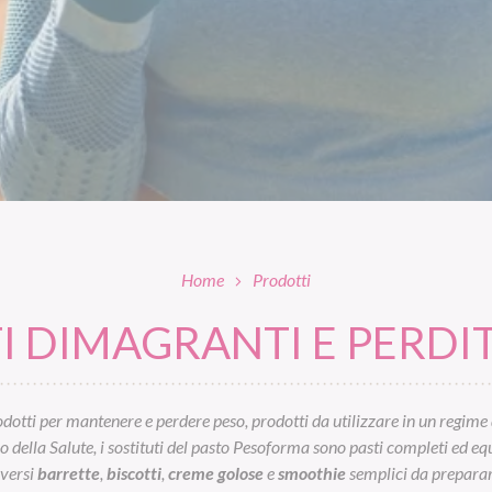
Home
Prodotti
 DIMAGRANTI E PERDIT
otti per mantenere e perdere peso, prodotti da utilizzare in un regime 
ella Salute, i sostituti del pasto Pesoforma sono pasti completi ed equil
iversi
barrette
,
biscotti
,
creme golose
e
smoothie
semplici da preparar