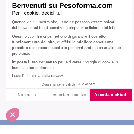
Pranzo/cena
Gusto:
Caffè
Diete speciali:
Senza glutine
Senza olio di palma
VEDI TUTTI