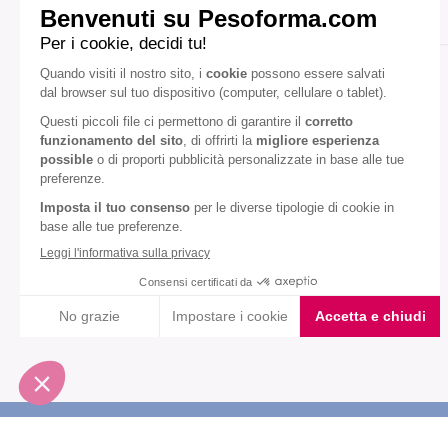
Pranzo/cena
Gusto:
Caffè
Diete speciali:
Senza glutine
Senza olio di palma
VEDI TUTTI