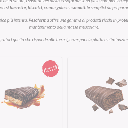
ella Salute, i sostituti del pasto Pesoforma sono pasti completi ed equil
iversi
barrette
,
biscotti
,
creme golose
e
smoothie
semplici da preparar
sica più intensa,
Pesoforma
offre una gamma di prodotti ricchi in prot
mantenimento della massa muscolare.
egratori quello che risponde alle tue esigenze: pancia piatta o eliminazion