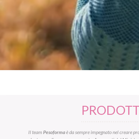
PRODOTTI
Il team
Pesoforma
è da sempre impegnato nel creare prod