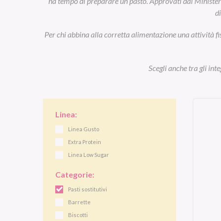
ha tempo di preparare un pasto. Approvati dal Ministero d
d
Per chi abbina alla corretta alimentazione una attività fi
Scegli anche tra gli int
Linea:
Linea Gusto
Extra Protein
Linea Low Sugar
Categorie:
Pasti sostitutivi
Barrette
Biscotti