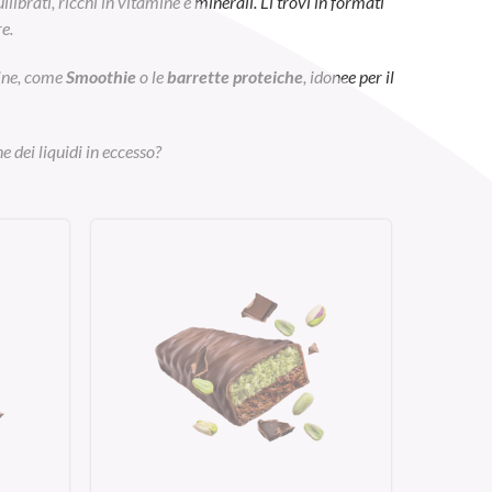
ibrati, ricchi in vitamine e minerali. Li trovi in formati
e.
eine, come
Smoothie
o le
barrette proteiche
, idonee per il
e dei liquidi in eccesso?