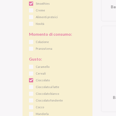
Smoothies
Ba
Creme
Alimenti proteici
Novità
Momento di consumo:
Colazione
Pranzo/cena
Gusto:
Caramello
Cereali
Cioccolato
Cioccolato al latte
Cioccolato bianco
B
Cioccolato fondente
Cocco
Mandorla