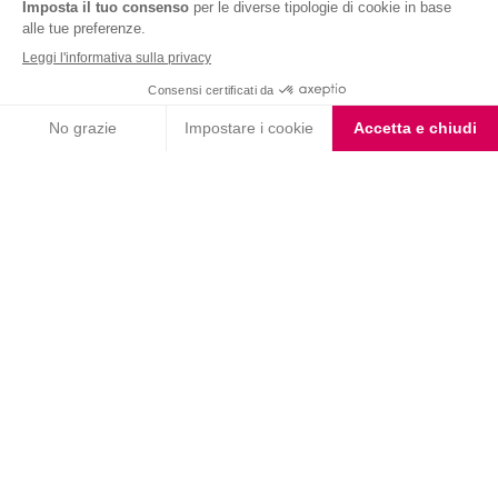
Nutrition & Sante' Italia Spa
via Gioacchino Rossini 1/A
20045 Lainate (MI)
Servizio consumatori:
800-018124
Contatti
ORDINI TELEFONICI
800-018124
PRODOTTI