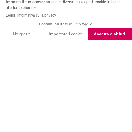
Nutrition & Sante' Italia Spa
via Gioacchino Rossini 1/A
20045 Lainate (MI)
Servizio consumatori:
800-018124
Contatti
ORDINI TELEFONICI
800-018124
PRODOTTI