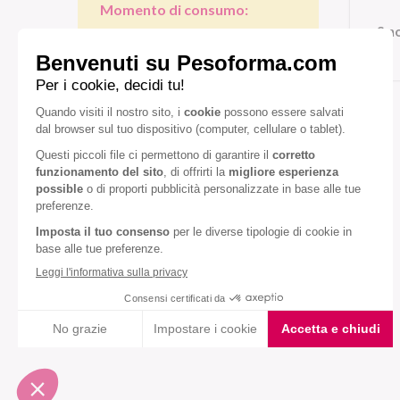
Momento di consumo:
Smo
Colazione
Pranzo/cena
Gusto:
Avena
Lampone
Mela
Diete speciali:
Senza olio di palma
VEDI TUTTI