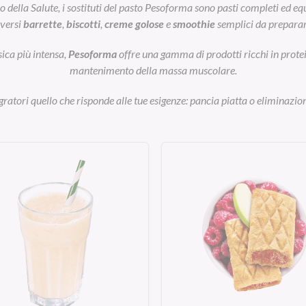
ella Salute, i sostituti del pasto Pesoforma sono pasti completi ed equil
iversi
barrette
,
biscotti
,
creme golose
e
smoothie
semplici da preparar
sica più intensa,
Pesoforma
offre una gamma di prodotti ricchi in prot
mantenimento della massa muscolare.
egratori quello che risponde alle tue esigenze: pancia piatta o eliminazion