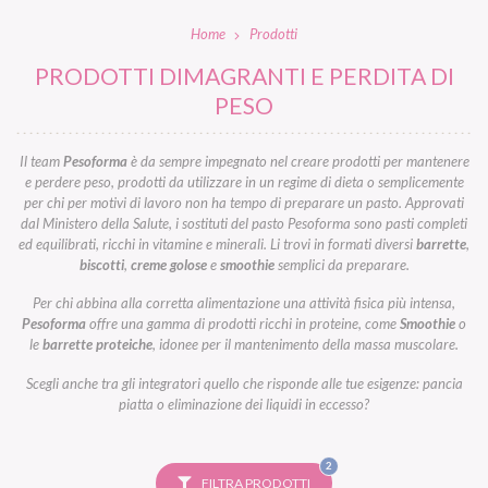
Home
Prodotti
PRODOTTI DIMAGRANTI E PERDITA DI
PESO
Il team
Pesoforma
è da sempre impegnato nel creare prodotti per mantenere
e perdere peso, prodotti da utilizzare in un regime di dieta o semplicemente
per chi per motivi di lavoro non ha tempo di preparare un pasto. Approvati
dal Ministero della Salute, i sostituti del pasto Pesoforma sono pasti completi
ed equilibrati, ricchi in vitamine e minerali. Li trovi in formati diversi
barrette
,
biscotti
,
creme golose
e
smoothie
semplici da preparare.
Per chi abbina alla corretta alimentazione una attività fisica più intensa,
Pesoforma
offre una gamma di prodotti ricchi in proteine, come
Smoothie
o
le
barrette proteiche
, idonee per il mantenimento della massa muscolare.
Scegli anche tra gli integratori quello che risponde alle tue esigenze: pancia
piatta o eliminazione dei liquidi in eccesso?
FILTRI
2
SELEZIONATI
FILTRA PRODOTTI