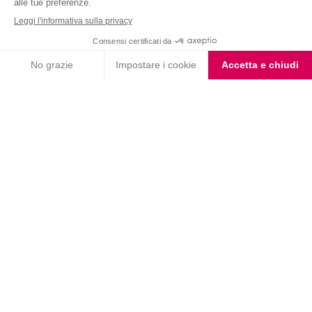
Choco Smoothie
Choco Shake
Biscotto gusto Cioccolato
Coppa Singola Extra
e Nocciola
Protein al Cioccolato