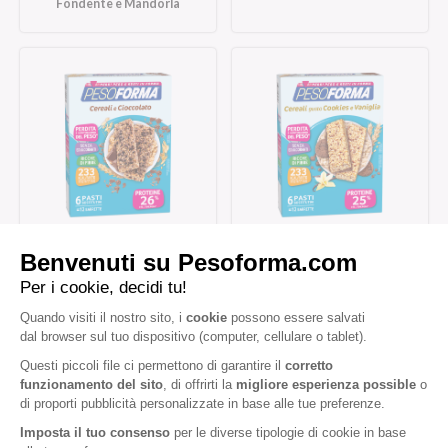
Fondente e Mandorla
Barrette ai Cereali e
Barrette cereali gusto
Cioccolato
cookies e vaniglia