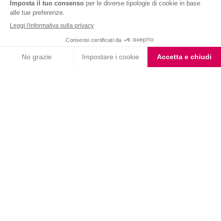
Nutrition & Sante' Italia Spa
via Gioacchino Rossini 1/A
20045 Lainate (MI)
Servizio consumatori:
800-018124
Contatti
ORDINI TELEFONICI
800-018124
PRODOTTI