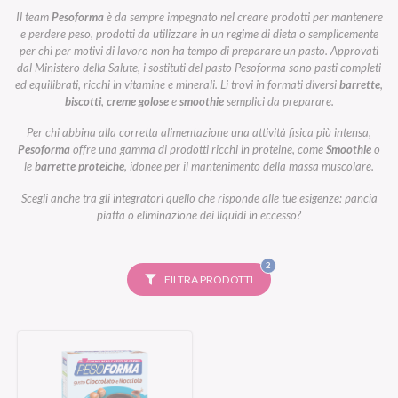
Il team
Pesoforma
è da sempre impegnato nel creare prodotti per mantenere
e perdere peso, prodotti da utilizzare in un regime di dieta o semplicemente
per chi per motivi di lavoro non ha tempo di preparare un pasto. Approvati
dal Ministero della Salute, i sostituti del pasto Pesoforma sono pasti completi
ed equilibrati, ricchi in vitamine e minerali. Li trovi in formati diversi
barrette
,
biscotti
,
creme golose
e
smoothie
semplici da preparare.
Per chi abbina alla corretta alimentazione una attività fisica più intensa,
Pesoforma
offre una gamma di prodotti ricchi in proteine, come
Smoothie
o
le
barrette proteiche
, idonee per il mantenimento della massa muscolare.
Scegli anche tra gli integratori quello che risponde alle tue esigenze: pancia
piatta o eliminazione dei liquidi in eccesso?
FILTRI
2
SELEZIONATI
FILTRA PRODOTTI