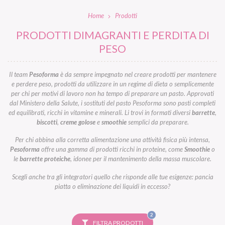
Home
Prodotti
PRODOTTI DIMAGRANTI E PERDITA DI
PESO
Il team
Pesoforma
è da sempre impegnato nel creare prodotti per mantenere
e perdere peso, prodotti da utilizzare in un regime di dieta o semplicemente
per chi per motivi di lavoro non ha tempo di preparare un pasto. Approvati
dal Ministero della Salute, i sostituti del pasto Pesoforma sono pasti completi
ed equilibrati, ricchi in vitamine e minerali. Li trovi in formati diversi
barrette
,
biscotti
,
creme golose
e
smoothie
semplici da preparare.
Per chi abbina alla corretta alimentazione una attività fisica più intensa,
Pesoforma
offre una gamma di prodotti ricchi in proteine, come
Smoothie
o
le
barrette proteiche
, idonee per il mantenimento della massa muscolare.
Scegli anche tra gli integratori quello che risponde alle tue esigenze: pancia
piatta o eliminazione dei liquidi in eccesso?
FILTRI
2
SELEZIONATI
FILTRA PRODOTTI