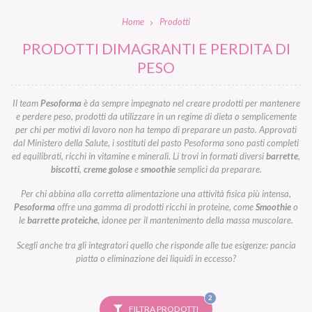
Home
Prodotti
PRODOTTI DIMAGRANTI E PERDITA DI
PESO
Il team
Pesoforma
è da sempre impegnato nel creare prodotti per mantenere
e perdere peso, prodotti da utilizzare in un regime di dieta o semplicemente
per chi per motivi di lavoro non ha tempo di preparare un pasto. Approvati
dal Ministero della Salute, i sostituti del pasto Pesoforma sono pasti completi
ed equilibrati, ricchi in vitamine e minerali. Li trovi in formati diversi
barrette
,
biscotti
,
creme golose
e
smoothie
semplici da preparare.
Per chi abbina alla corretta alimentazione una attività fisica più intensa,
Pesoforma
offre una gamma di prodotti ricchi in proteine, come
Smoothie
o
le
barrette proteiche
, idonee per il mantenimento della massa muscolare.
Scegli anche tra gli integratori quello che risponde alle tue esigenze: pancia
piatta o eliminazione dei liquidi in eccesso?
FILTRI
2
SELEZIONATI
FILTRA PRODOTTI