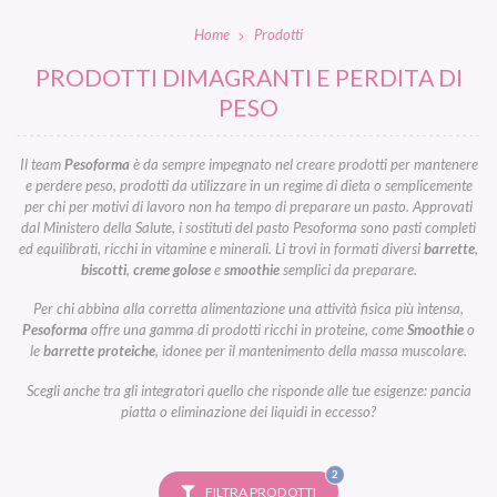
Home
Prodotti
PRODOTTI DIMAGRANTI E PERDITA DI
PESO
Il team
Pesoforma
è da sempre impegnato nel creare prodotti per mantenere
e perdere peso, prodotti da utilizzare in un regime di dieta o semplicemente
per chi per motivi di lavoro non ha tempo di preparare un pasto. Approvati
dal Ministero della Salute, i sostituti del pasto Pesoforma sono pasti completi
ed equilibrati, ricchi in vitamine e minerali. Li trovi in formati diversi
barrette
,
biscotti
,
creme golose
e
smoothie
semplici da preparare.
Per chi abbina alla corretta alimentazione una attività fisica più intensa,
Pesoforma
offre una gamma di prodotti ricchi in proteine, come
Smoothie
o
le
barrette proteiche
, idonee per il mantenimento della massa muscolare.
Scegli anche tra gli integratori quello che risponde alle tue esigenze: pancia
piatta o eliminazione dei liquidi in eccesso?
FILTRI
2
SELEZIONATI
FILTRA PRODOTTI