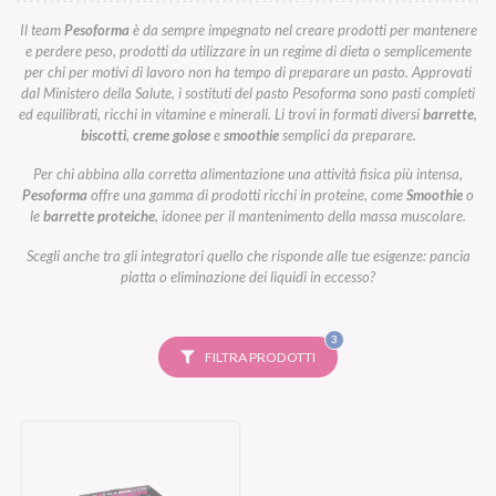
Il team
Pesoforma
è da sempre impegnato nel creare prodotti per mantenere
e perdere peso, prodotti da utilizzare in un regime di dieta o semplicemente
per chi per motivi di lavoro non ha tempo di preparare un pasto. Approvati
dal Ministero della Salute, i sostituti del pasto Pesoforma sono pasti completi
ed equilibrati, ricchi in vitamine e minerali. Li trovi in formati diversi
barrette
,
biscotti
,
creme golose
e
smoothie
semplici da preparare.
Per chi abbina alla corretta alimentazione una attività fisica più intensa,
Pesoforma
offre una gamma di prodotti ricchi in proteine, come
Smoothie
o
le
barrette proteiche
, idonee per il mantenimento della massa muscolare.
Scegli anche tra gli integratori quello che risponde alle tue esigenze: pancia
piatta o eliminazione dei liquidi in eccesso?
FILTRI
3
SELEZIONATI
FILTRA PRODOTTI