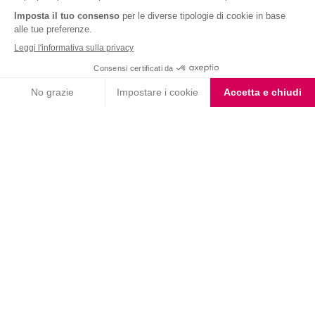
Nutrition & Sante' Italia Spa
via Gioacchino Rossini 1/A
20045 Lainate (MI)
Servizio consumatori:
800-018124
Contatti
ORDINI TELEFONICI
800-018124
PRODOTTI