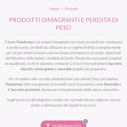
Home
Prodotti
PRODOTTI DIMAGRANTI E PERDITA DI
PESO
Il team
Pesoforma
è da sempre impegnato nel creare prodotti per mantenere
e perdere peso, prodotti da utilizzare in un regime di dieta o semplicemente
per chi per motivi di lavoro non ha tempo di preparare un pasto. Approvati
dal Ministero della Salute, i sostituti del pasto Pesoforma sono pasti completi
ed equilibrati, ricchi in vitamine e minerali. Li trovi in formati diversi
barrette
,
biscotti
,
creme golose
e
smoothie
semplici da preparare.
Per chi abbina alla corretta alimentazione una attività fisica più intensa,
Pesoforma
offre una gamma di prodotti ricchi in proteine, come
Smoothie
o
le
barrette proteiche
, idonee per il mantenimento della massa muscolare.
Scegli anche tra gli integratori quello che risponde alle tue esigenze: pancia
piatta o eliminazione dei liquidi in eccesso?
FILTRI
3
SELEZIONATI
FILTRA PRODOTTI