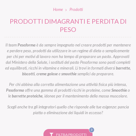
Home
Prodotti
PRODOTTI DIMAGRANTI E PERDITA DI
PESO
Il team
Pesoforma
è da sempre impegnato nel creare prodotti per mantenere
e perdere peso, prodotti da utilizzare in un regime di dieta o semplicemente
per chi per motivi di lavoro non ha tempo di preparare un pasto. Approvati
dal Ministero della Salute, i sostituti del pasto Pesoforma sono pasti completi
ed equilibrati, ricchi in vitamine e minerali. Li trovi in formati diversi
barrette
,
biscotti
,
creme golose
e
smoothie
semplici da preparare.
Per chi abbina alla corretta alimentazione una attività fisica più intensa,
Pesoforma
offre una gamma di prodotti ricchi in proteine, come
Smoothie
o
le
barrette proteiche
, idonee per il mantenimento della massa muscolare.
Scegli anche tra gli integratori quello che risponde alle tue esigenze: pancia
piatta o eliminazione dei liquidi in eccesso?
FILTRI
3
SELEZIONATI
FILTRA PRODOTTI