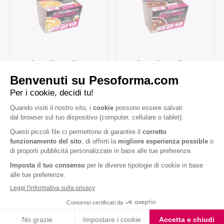
Coppa Singola Extra
Coppa Singola Extra
Protein Gusto Vaniglia
Protein al Cioccolato
Caramello
Coppe Gusto Caffè
Coppe al Cioccolato