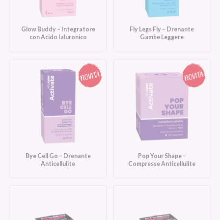
Glow Buddy – Integratore
Fly Legs Fly – Drenante
con Acido Ialuronico
Gambe Leggere
Bye Cell Go – Drenante
Pop Your Shape –
Anticellulite
Compresse Anticellulite